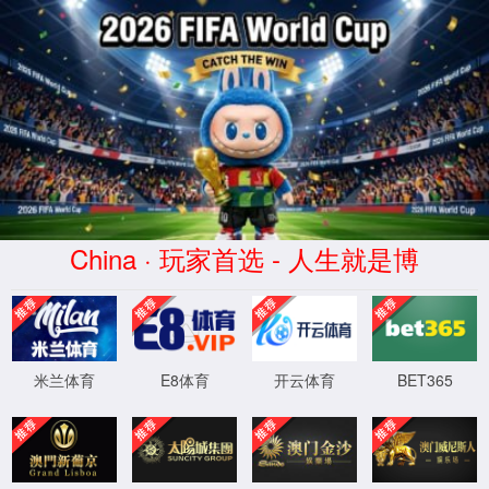
中国·Mk体育(MK SPORTS)有限
公司-官方网站
Mksport体育党委召开理论学习中心组2026
2026
07-22
年第四次集体学习（扩大）会
Mksport体育党委召开树立和践行正确政绩
2026
07-01
观学习教育推进会暨“两优一先”表彰大会