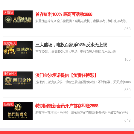
Mksport体育党委召开2026年党建工作会议
2026
03-06
暨党风廉政建设和反腐败工作会议
中国共产党Mksport体育有限公司第五次代
2026
03-05
表大会胜利召开
1
2
3
...
9
>
友情链接