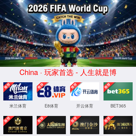
中国·Mk体育(MK SPORTS)有限
公司-官方网站
集团要闻