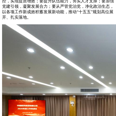
控，实现提质增效；要提升队伍能力，夯实人才支撑；要加强
党建引领，凝聚发展合力；要从严管党治党，净化政治生态，
以各项工作新成效积蓄发展新动能，推动“十五五”规划高位展
开、扎实落地。