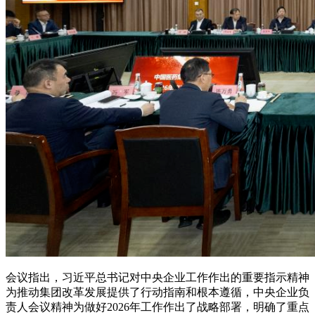
会议指出，习近平总书记对中央企业工作作出的重要指示精神
为推动集团改革发展提供了行动指南和根本遵循，中央企业负
责人会议精神为做好2026年工作作出了战略部署，明确了重点