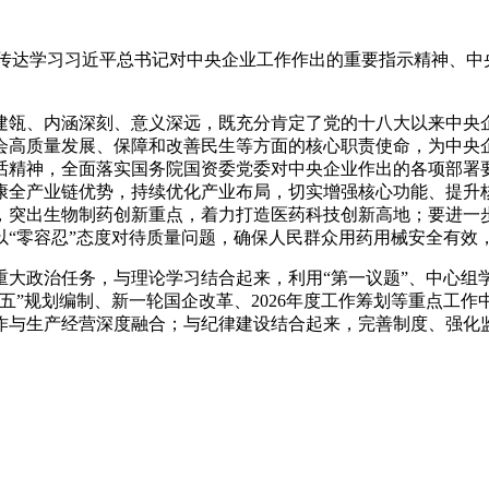
”形式认真传达学习习近平总书记对中央企业工作作出的重要指示精神
建瓴、内涵深刻、意义深远，既充分肯定了党的十八大以来中央
会高质量发展、保障和改善民生等方面的核心职责使命，为中央
话精神，全面落实国务院国资委党委对中央企业作出的各项部署
康全产业链优势，持续优化产业布局，切实增强核心功能、提升
，突出生物制药创新重点，着力打造医药科技创新高地；要进一
以“零容忍”态度对待质量问题，确保人民群众用药用械安全有效
大政治任务，与理论学习结合起来，利用“第一议题”、中心组学
五”规划编制、新一轮国企改革、2026年度工作筹划等重点工
作与生产经营深度融合；与纪律建设结合起来，完善制度、强化监