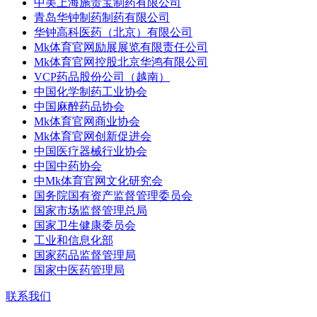
中美上海施贵宝制药有限公司
青岛华钟制药制药有限公司
华钟高科医药（北京）有限公司
Mk体育官网励展展览有限责任公司
Mk体育官网控股北京华鸿有限公司
VCP药品股份公司（越南）
中国化学制药工业协会
中国麻醉药品协会
Mk体育官网商业协会
Mk体育官网创新促进会
中国医疗器械行业协会
中国中药协会
中Mk体育官网文化研究会
国务院国有资产监督管理委员会
国家市场监督管理总局
国家卫生健康委员会
工业和信息化部
国家药品监督管理局
国家中医药管理局
联系我们