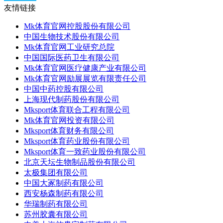
友情链接
Mk体育官网控股股份有限公司
中国生物技术股份有限公司
Mk体育官网工业研究总院
中国国际医药卫生有限公司
Mk体育官网医疗健康产业有限公司
Mk体育官网励展展览有限责任公司
中国中药控股有限公司
上海现代制药股份有限公司
Mksport体育联合工程有限公司
Mk体育官网投资有限公司
Mksport体育财务有限公司
Mksport体育药业股份有限公司
Mksport体育一致药业股份有限公司
北京天坛生物制品股份有限公司
太极集团有限公司
中国大冢制药有限公司
西安杨森制药有限公司
华瑞制药有限公司
苏州胶囊有限公司